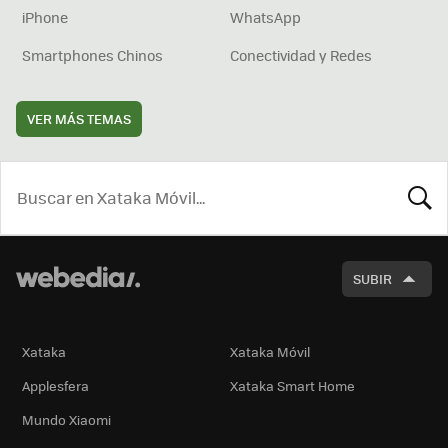
iPhone
WhatsApp
Smartphones Chinos
Conectividad y Redes
VER MÁS TEMAS
BUSCA
SUBIR
Xataka
Xataka Móvil
Applesfera
Xataka Smart Home
Mundo Xiaomi