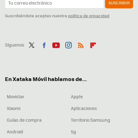
SUSCRIBIR
Suscribiéndote aceptas nuestra
política de privacidad
Síguenos
Twit
Fac
You
Inst
RSS
Flip
ter
ebo
tub
agr
boa
ok
e
am
rd
En Xataka Móvil hablamos de...
Movistar
Apple
Xiaomi
Aplicaciones
Guías de compra
Territorio Samsung
Android
5g