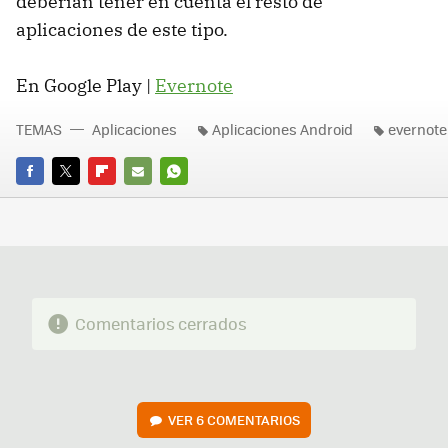
deberían tener en cuenta el resto de
aplicaciones de este tipo.
En Google Play |
Evernote
TEMAS
Aplicaciones
Aplicaciones Android
evernote
FACEBOOK
TWITTER
FLIPBOARD
E-
WHATSAPP
MAIL
Comentarios cerrados
VER
6 COMENTARIOS