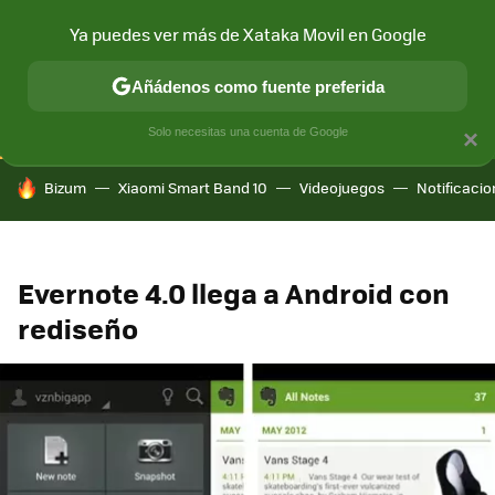
Ya puedes ver más de Xataka Movil en Google
CONECTIVIDAD
MÓVIL Y SOCIEDAD
APLICACIONES
COM
Añádenos como fuente preferida
Solo necesitas una cuenta de Google
×
HOY SE HABLA DE
Bizum
Xiaomi Smart Band 10
Videojuegos
Notificaci
Evernote 4.0 llega a Android con
rediseño