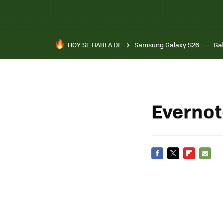
HOY SE HABLA DE
Samsung Galaxy S26
Ga
Evernot
FACEBOOK
TWITTER
FLIPBOARD
E-
MAIL