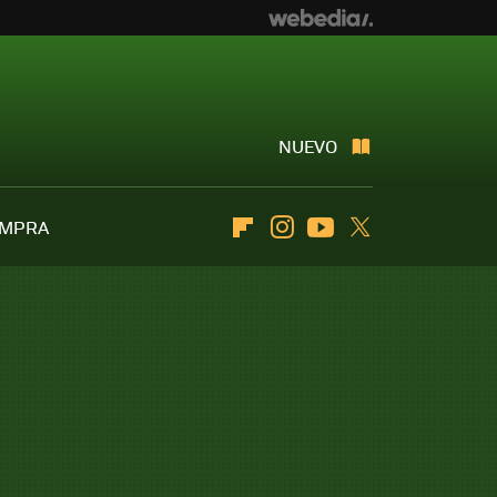
NUEVO
OMPRA
Flipboard
Instagram
Youtube
Twitter