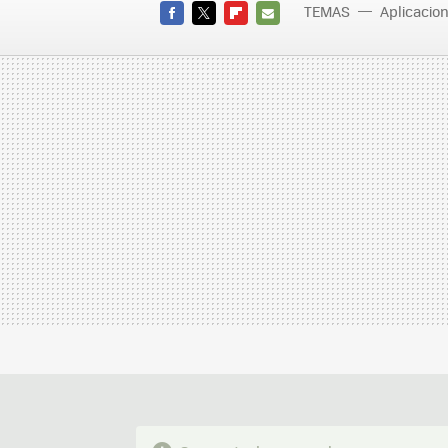
TEMAS
Aplicacio
FACEBOOK
TWITTER
FLIPBOARD
E-
MAIL