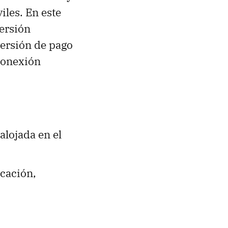
iles. En este
versión
versión de pago
conexión
alojada en el
icación,