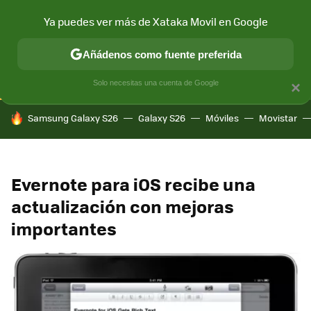
Ya puedes ver más de Xataka Movil en Google
CONECTIVIDAD
MÓVIL Y SOCIEDAD
APLICACIONES
COM
Añádenos como fuente preferida
Solo necesitas una cuenta de Google
×
HOY SE HABLA DE
Samsung Galaxy S26
Galaxy S26
Móviles
Movistar
Evernote para iOS recibe una
actualización con mejoras
importantes