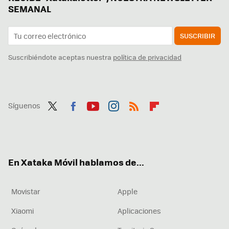
SEMANAL
SUSCRIBIR
Suscribiéndote aceptas nuestra
política de privacidad
Síguenos
Twit
Fac
You
Inst
RSS
Flip
ter
ebo
tub
agr
boa
ok
e
am
rd
En Xataka Móvil hablamos de...
Movistar
Apple
Xiaomi
Aplicaciones