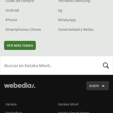
Guías de compra
Territorio Samsung
Android
5g
iPhone
WhatsApp
Smartphones Chinos
Conectividad y Redes
VER MÁS TEMAS
BUSCA
SUBIR
Xataka
Xataka Móvil
Applesfera
Xataka Smart Home