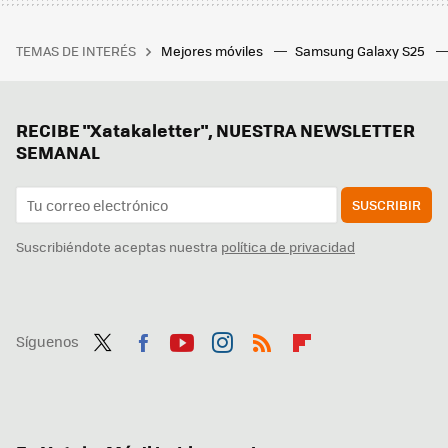
TEMAS DE INTERÉS
Mejores móviles
Samsung Galaxy S25
RECIBE "Xatakaletter", NUESTRA NEWSLETTER
SEMANAL
SUSCRIBIR
Suscribiéndote aceptas nuestra
política de privacidad
Síguenos
Twit
Fac
You
Inst
RSS
Flip
ter
ebo
tub
agr
boa
ok
e
am
rd