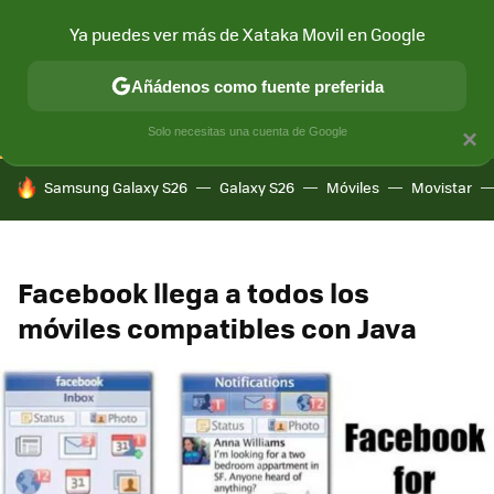
Ya puedes ver más de Xataka Movil en Google
CONECTIVIDAD
MÓVIL Y SOCIEDAD
APLICACIONES
COM
Añádenos como fuente preferida
Solo necesitas una cuenta de Google
×
HOY SE HABLA DE
Samsung Galaxy S26
Galaxy S26
Móviles
Movistar
Facebook llega a todos los
móviles compatibles con Java