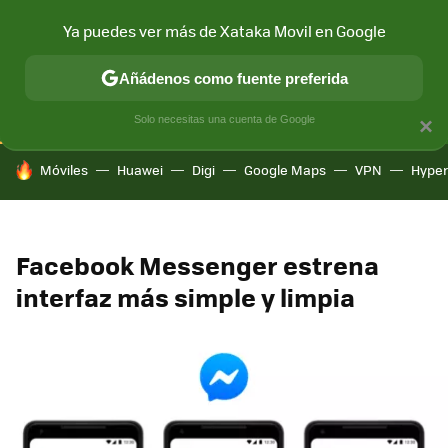
Ya puedes ver más de Xataka Movil en Google
CONECTIVIDAD
MÓVIL Y SOCIEDAD
APLICACIONES
COM
Añádenos como fuente preferida
Solo necesitas una cuenta de Google
×
HOY SE HABLA DE
Móviles
Huawei
Digi
Google Maps
VPN
Hype
Facebook Messenger estrena
interfaz más simple y limpia