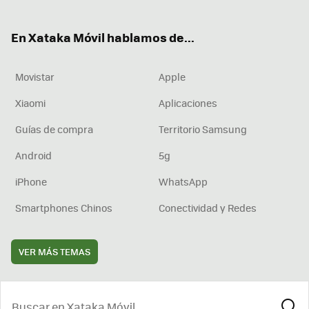
ter
ebo
tub
agr
boa
ok
e
am
rd
En Xataka Móvil hablamos de...
Movistar
Apple
Xiaomi
Aplicaciones
Guías de compra
Territorio Samsung
Android
5g
iPhone
WhatsApp
Smartphones Chinos
Conectividad y Redes
VER MÁS TEMAS