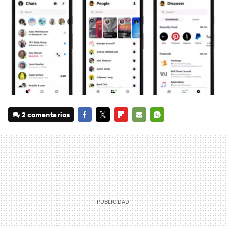
2 comentarios
FACEBOOK
TWITTER
FLIPBOARD
E-
WHATSAPP
MAIL