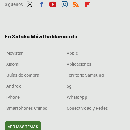
Síguenos
Twit
Fac
You
Inst
RSS
Flip
ter
ebo
tub
agr
boa
ok
e
am
rd
En Xataka Móvil hablamos de...
Movistar
Apple
Xiaomi
Aplicaciones
Guías de compra
Territorio Samsung
Android
5g
iPhone
WhatsApp
Smartphones Chinos
Conectividad y Redes
VER MÁS TEMAS