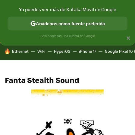
Ya puedes ver más de Xataka Movil en Google
CONECTIVIDAD
MÓVIL Y SOCIEDAD
APLICACIONES
COM
Añádenos como fuente preferida
Solo necesitas una cuenta de Google
×
HOY SE HABLA DE
Ethernet
WiFi
HyperOS
iPhone 17
Google Pixel 10 
Fanta Stealth Sound