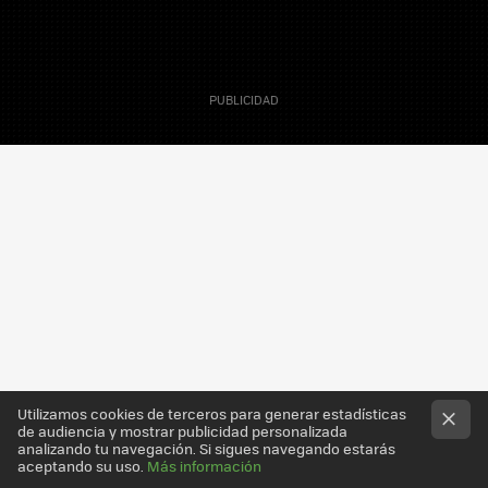
19 Marzo 2009
Sacha Fuentes
Colaborador
Utilizamos cookies de terceros para generar estadísticas
de audiencia y mostrar publicidad personalizada
analizando tu navegación. Si sigues navegando estarás
aceptando su uso.
Más información
Ya tenemos un poco más cerca a
Fennec
, la