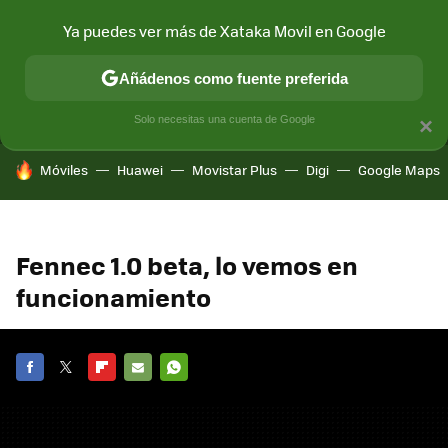
Ya puedes ver más de Xataka Movil en Google
MENÚ
NUEVO
Añádenos como fuente preferida
CONECTIVIDAD
MÓVIL Y SOCIEDAD
APLICACIONES
COM
Solo necesitas una cuenta de Google
×
HOY SE HABLA DE
Móviles
Huawei
Movistar Plus
Digi
Google Maps
Fennec 1.0 beta, lo vemos en
funcionamiento
FACEBOOK
TWITTER
FLIPBOARD
E-
WHATSAPP
MAIL