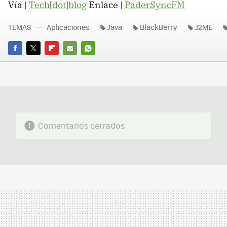
Vía |
Tech[dot]blog
Enlace |
PaderSyncFM
TEMAS
Aplicaciones
Java
BlackBerry
J2ME
FACEBOOK
TWITTER
FLIPBOARD
E-
WHATSAPP
MAIL
Comentarios cerrados