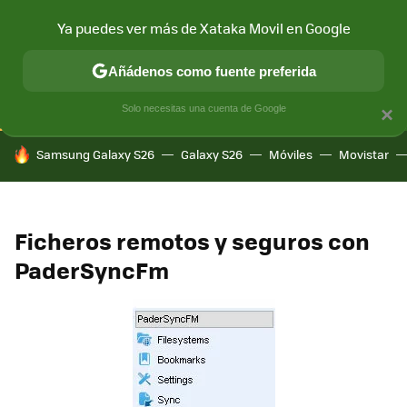
Ya puedes ver más de Xataka Movil en Google
CONECTIVIDAD
MÓVIL Y SOCIEDAD
APLICACIONES
COM
Añádenos como fuente preferida
Solo necesitas una cuenta de Google
×
HOY SE HABLA DE
Samsung Galaxy S26
Galaxy S26
Móviles
Movistar
Ficheros remotos y seguros con
PaderSyncFm