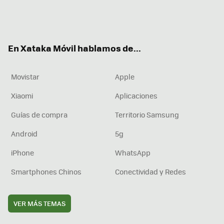
Twit
Fac
You
Inst
RSS
Flip
ter
ebo
tub
agr
boa
ok
e
am
rd
En Xataka Móvil hablamos de...
Movistar
Apple
Xiaomi
Aplicaciones
Guías de compra
Territorio Samsung
Android
5g
iPhone
WhatsApp
Smartphones Chinos
Conectividad y Redes
VER MÁS TEMAS