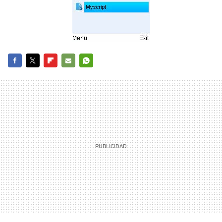
FACEBOOK
TWITTER
FLIPBOARD
E-
WHATSAPP
MAIL