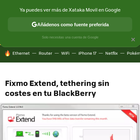
Ya puedes ver más de Xataka Movil en Google
CONECTIVIDAD
MÓVIL Y SOCIEDAD
APLICACIONES
COM
Añádenos como fuente preferida
Solo necesitas una cuenta de Google
×
HOY SE HABLA DE
Ethernet
Router
WiFi
iPhone 17
Netflix
Pokém
Fixmo Extend, tethering sin
costes en tu BlackBerry