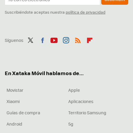
Suscribiéndote aceptas nuestra
política de privacidad
Síguenos
Twit
Fac
You
Inst
RSS
Flip
ter
ebo
tub
agr
boa
ok
e
am
rd
En Xataka Móvil hablamos de...
Movistar
Apple
Xiaomi
Aplicaciones
Guías de compra
Territorio Samsung
Android
5g