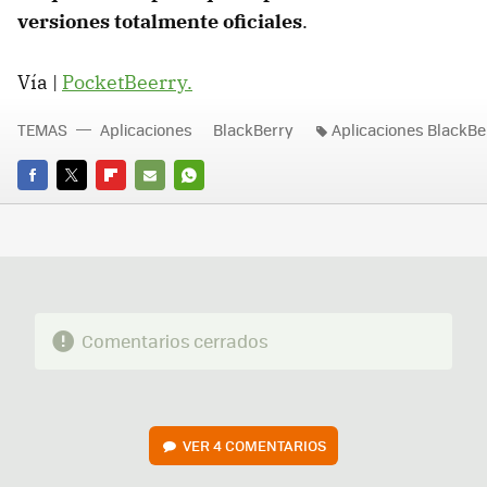
versiones totalmente oficiales
.
Vía |
PocketBeerry.
TEMAS
Aplicaciones
BlackBerry
Aplicaciones BlackBe
FACEBOOK
TWITTER
FLIPBOARD
E-
WHATSAPP
MAIL
Comentarios cerrados
VER
4 COMENTARIOS