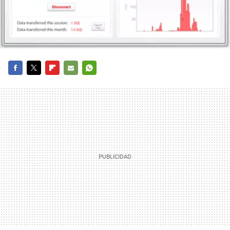
FACEBOOK
TWITTER
FLIPBOARD
E-
WHATSAPP
MAIL