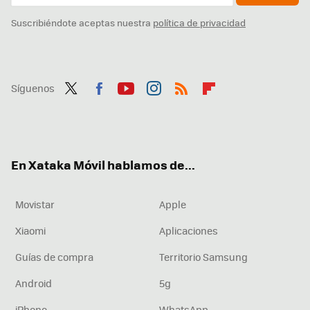
Suscribiéndote aceptas nuestra
política de privacidad
Síguenos
Twit
Fac
You
Inst
RSS
Flip
ter
ebo
tub
agr
boa
ok
e
am
rd
En Xataka Móvil hablamos de...
Movistar
Apple
Xiaomi
Aplicaciones
Guías de compra
Territorio Samsung
Android
5g
iPhone
WhatsApp