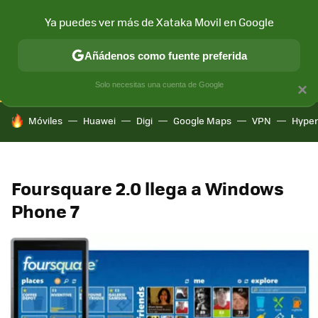
Ya puedes ver más de Xataka Movil en Google
CONECTIVIDAD
MÓVIL Y SOCIEDAD
APLICACIONES
COM
Añádenos como fuente preferida
Solo necesitas una cuenta de Google
×
HOY SE HABLA DE
Móviles
Huawei
Digi
Google Maps
VPN
Hype
Foursquare 2.0 llega a Windows
Phone 7