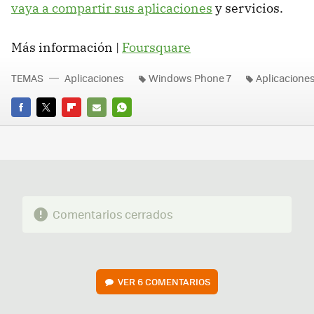
vaya a compartir sus aplicaciones
y servicios.
Más información |
Foursquare
TEMAS
Aplicaciones
Windows Phone 7
Aplicacione
FACEBOOK
TWITTER
FLIPBOARD
E-
WHATSAPP
MAIL
Comentarios cerrados
VER
6 COMENTARIOS