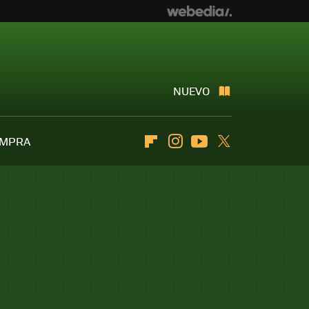
NUEVO
OMPRA
Flipboard
Instagram
Youtube
Twitter