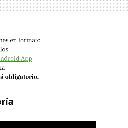
ones en formato
los
Android App
ha
á obligatorio.
ría