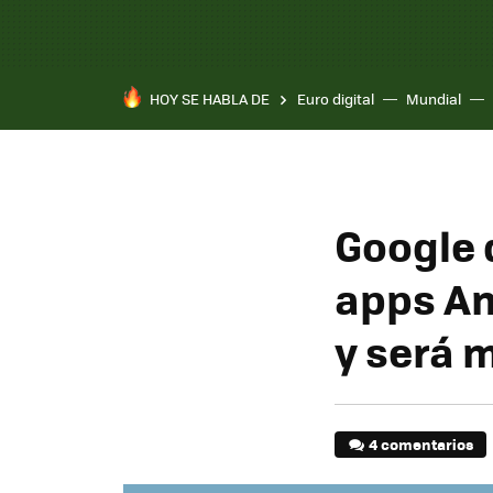
HOY SE HABLA DE
Euro digital
Mundial
Google 
apps An
y será m
4 comentarios