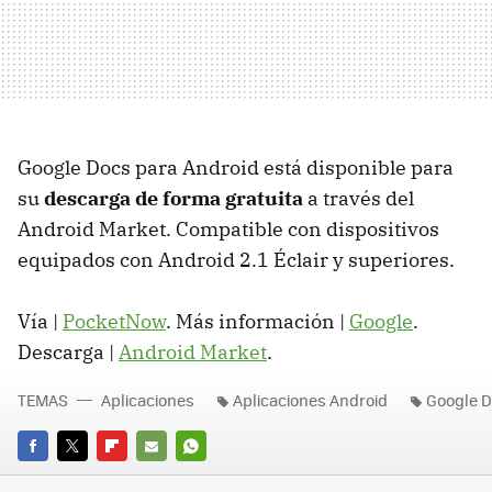
Google Docs para Android está disponible para
su
descarga de forma gratuita
a través del
Android Market. Compatible con dispositivos
equipados con Android 2.1 Éclair y superiores.
Vía |
PocketNow
. Más información |
Google
.
Descarga |
Android Market
.
TEMAS
Aplicaciones
Aplicaciones Android
Google 
FACEBOOK
TWITTER
FLIPBOARD
E-
WHATSAPP