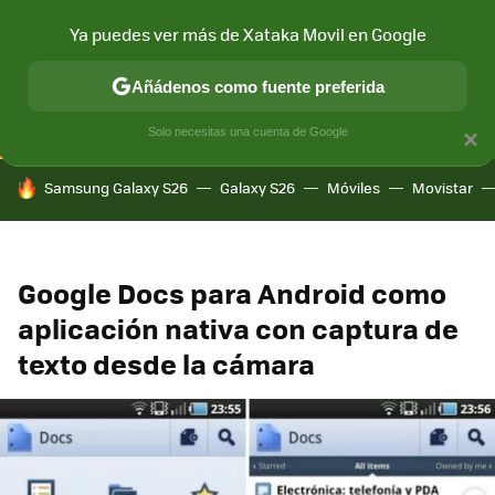
Ya puedes ver más de Xataka Movil en Google
CONECTIVIDAD
MÓVIL Y SOCIEDAD
APLICACIONES
COM
Añádenos como fuente preferida
Solo necesitas una cuenta de Google
×
HOY SE HABLA DE
Samsung Galaxy S26
Galaxy S26
Móviles
Movistar
Google Docs para Android como
aplicación nativa con captura de
texto desde la cámara