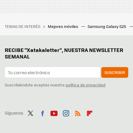
TEMAS DE INTERÉS
Mejores móviles
Samsung Galaxy S25
RECIBE "Xatakaletter", NUESTRA NEWSLETTER
SEMANAL
SUSCRIBIR
Suscribiéndote aceptas nuestra
política de privacidad
Síguenos
Twit
Fac
You
Inst
RSS
Flip
ter
ebo
tub
agr
boa