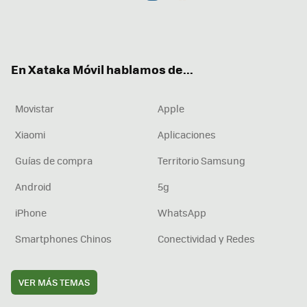
Twit
Fac
You
Inst
RSS
Flip
ter
ebo
tub
agr
boa
ok
e
am
rd
En Xataka Móvil hablamos de...
Movistar
Apple
Xiaomi
Aplicaciones
Guías de compra
Territorio Samsung
Android
5g
iPhone
WhatsApp
Smartphones Chinos
Conectividad y Redes
VER MÁS TEMAS