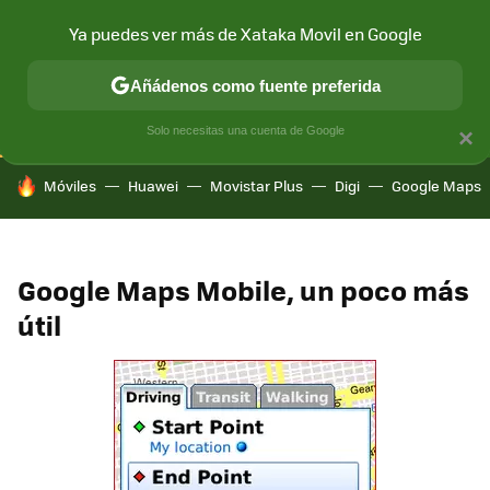
Ya puedes ver más de Xataka Movil en Google
CONECTIVIDAD
MÓVIL Y SOCIEDAD
APLICACIONES
COM
Añádenos como fuente preferida
Solo necesitas una cuenta de Google
×
HOY SE HABLA DE
Móviles
Huawei
Movistar Plus
Digi
Google Maps
Google Maps Mobile, un poco más
útil