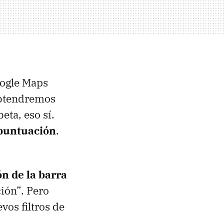
oogle Maps
obtendremos
beta, eso sí.
 puntuación
.
ón de la barra
ción”. Pero
vos filtros de