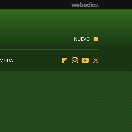
NUEVO
OMPRA
Flipboard
Instagram
Youtube
Twitter