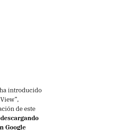
 ha introducido
 View”,
zación de este
e
descargando
en Google