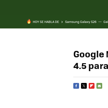
HOY SE HABLA DE
Samsung Galaxy S26
Ga
Google 
4.5 par
FACEBOOK
TWITTER
FLIPBOARD
E-
MAIL