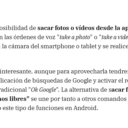
posibilidad de
sacar fotos o vídeos desde la a
 las órdenes de voz "
take a photo
" o "
take a vid
á la cámara del smartphone o tablet y se realic
interesante, aunque para aprovecharla tendr
plicación de búsquedas de Google y activar el
radicional "
Ok Google
". La alternativa de s
acar 
os libres"
se une por tanto a otros comandos
 este tipo de funciones en Android.