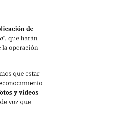
plicación de
eo
", que harán
e la operación
emos que estar
 reconocimiento
fotos y vídeos
 de voz que