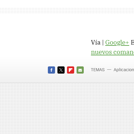
Vía |
Google+
E
nuevos comando
TEMAS
Aplicacio
FACEBOOK
TWITTER
FLIPBOARD
E-
MAIL