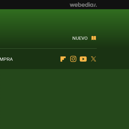
NUEVO
OMPRA
Flipboard
Instagram
Youtube
Twitter