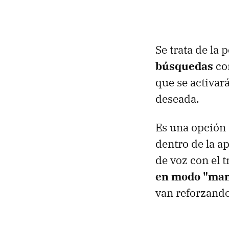
Se trata de la 
búsquedas
con
que se activar
deseada.
Es una opción 
dentro de la a
de voz con el t
en modo "man
van reforzando