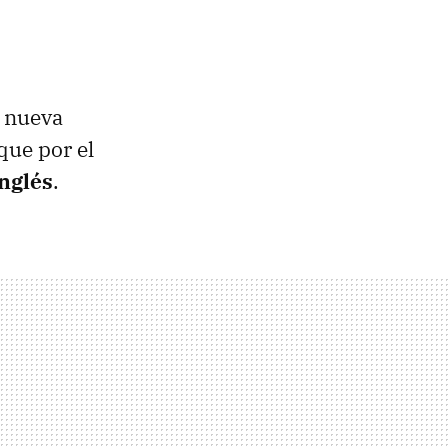
a nueva
que por el
inglés
.