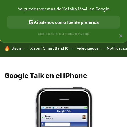
Ya puedes ver más de Xataka Movil en Google
CONECTIVIDAD
MÓVIL Y SOCIEDAD
APLICACIONES
COM
Añádenos como fuente preferida
Solo necesitas una cuenta de Google
×
HOY SE HABLA DE
Bizum
Xiaomi Smart Band 10
Videojuegos
Notificaci
Google Talk en el iPhone