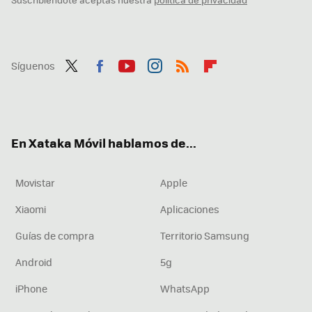
Síguenos
Twit
Fac
You
Inst
RSS
Flip
ter
ebo
tub
agr
boa
ok
e
am
rd
En Xataka Móvil hablamos de...
Movistar
Apple
Xiaomi
Aplicaciones
Guías de compra
Territorio Samsung
Android
5g
iPhone
WhatsApp