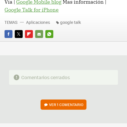
Vía |
Google Mobile blog
Mas información |
Google Talk for iPhone
TEMAS
Aplicaciones
google talk
FACEBOOK
TWITTER
FLIPBOARD
E-
WHATSAPP
MAIL
Comentarios cerrados
VER
1 COMENTARIO