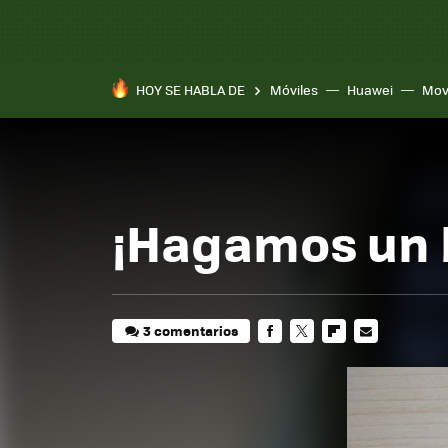
HOY SE HABLA DE
Móviles
Huawei
Mov
¡Hagamos un b
3 comentarios
FACEBOOK
TWITTER
FLIPBOARD
E-
MAIL