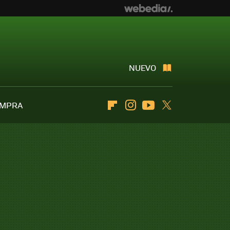
NUEVO
OMPRA
Flipboard
Instagram
Youtube
Twitter