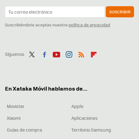
SUSCRIBIR
Suscribiéndote aceptas nuestra
política de privacidad
Síguenos
Twit
Fac
You
Inst
RSS
Flip
ter
ebo
tub
agr
boa
ok
e
am
rd
En Xataka Móvil hablamos de...
Movistar
Apple
Xiaomi
Aplicaciones
Guías de compra
Territorio Samsung