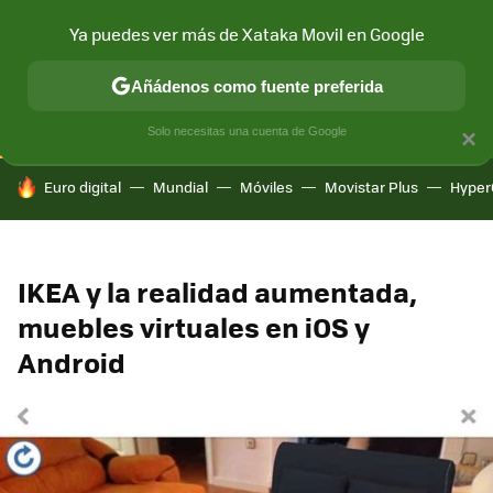
Ya puedes ver más de Xataka Movil en Google
CONECTIVIDAD
MÓVIL Y SOCIEDAD
APLICACIONES
COM
Añádenos como fuente preferida
Solo necesitas una cuenta de Google
×
HOY SE HABLA DE
Euro digital
Mundial
Móviles
Movistar Plus
Hyper
IKEA y la realidad aumentada,
muebles virtuales en iOS y
Android