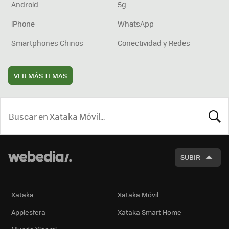
Android
5g
iPhone
WhatsApp
Smartphones Chinos
Conectividad y Redes
VER MÁS TEMAS
BUSCA
SUBIR
Xataka
Xataka Móvil
Applesfera
Xataka Smart Home