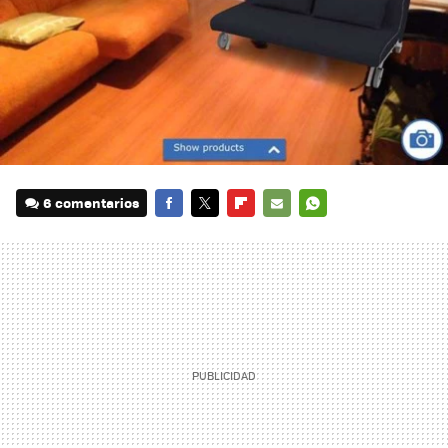
6 comentarios
FACEBOOK
TWITTER
FLIPBOARD
E-
WHATSAPP
MAIL