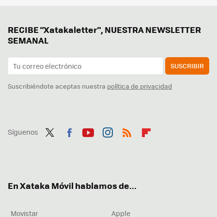
RECIBE "Xatakaletter", NUESTRA NEWSLETTER
SEMANAL
SUSCRIBIR
Suscribiéndote aceptas nuestra
política de privacidad
Síguenos
Twit
Fac
You
Inst
RSS
Flip
ter
ebo
tub
agr
boa
ok
e
am
rd
En Xataka Móvil hablamos de...
Movistar
Apple