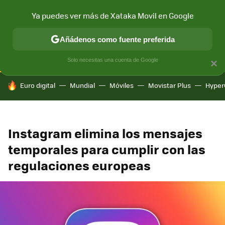
Ya puedes ver más de Xataka Movil en Google
CONECTIVIDAD
MÓVIL Y SOCIEDAD
APLICACIONES
COM
Añádenos como fuente preferida
Solo necesitas una cuenta de Google
×
HOY SE HABLA DE
Euro digital
Mundial
Móviles
Movistar Plus
Hyper
Instagram elimina los mensajes
temporales para cumplir con las
regulaciones europeas