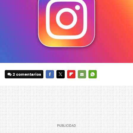
2 comentarios
FACEBOOK
TWITTER
FLIPBOARD
E-
WHATSAPP
MAIL