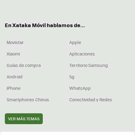
Twit
Fac
You
Inst
RSS
Flip
ter
ebo
tub
agr
boa
ok
e
am
rd
En Xataka Móvil hablamos de...
Movistar
Apple
Xiaomi
Aplicaciones
Guías de compra
Territorio Samsung
Android
5g
iPhone
WhatsApp
Smartphones Chinos
Conectividad y Redes
VER MÁS TEMAS