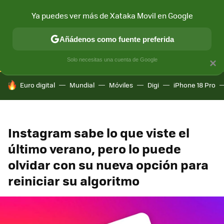
Ya puedes ver más de Xataka Movil en Google
CONECTIVIDAD
MÓVIL Y SOCIEDAD
APLICACIONES
COM
Añádenos como fuente preferida
Solo necesitas una cuenta de Google
×
HOY SE HABLA DE
Euro digital
Mundial
Móviles
Digi
iPhone 18 Pro
Instagram sabe lo que viste el
último verano, pero lo puede
olvidar con su nueva opción para
reiniciar su algoritmo