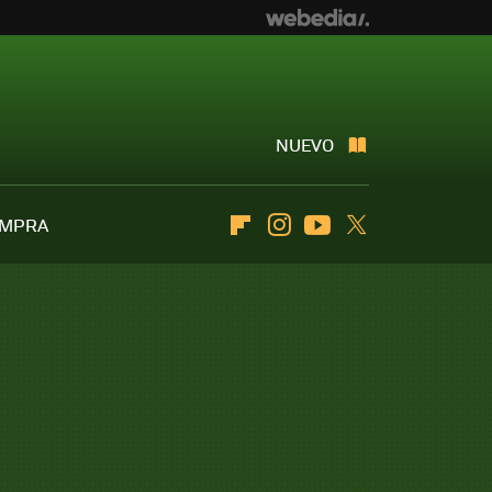
NUEVO
OMPRA
Flipboard
Instagram
Youtube
Twitter