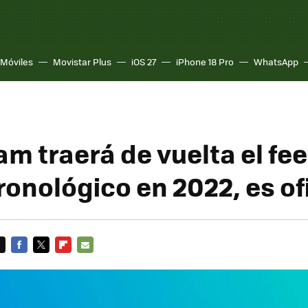
Móviles
Movistar Plus
iOS 27
iPhone 18 Pro
WhatsApp
am traerá de vuelta el fe
onológico en 2022, es ofi
FACEBOOK
TWITTER
FLIPBOARD
E-
MAIL