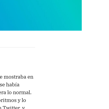
se mostraba en
se había
era lo normal.
oritmos y lo
 Twitter, y