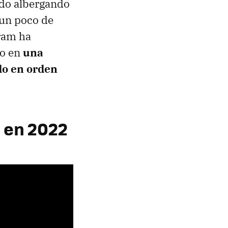
ado albergando
 un poco de
ram ha
do en
una
do en orden
n en 2022