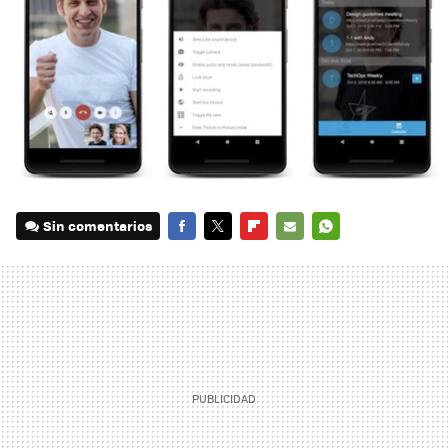
Sin comentarios
FACEBOOK
TWITTER
FLIPBOARD
E-
WHATSAPP
MAIL