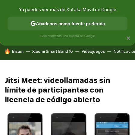
Ya puedes ver más de Xataka Movil en Google
CONECTIVIDAD
MÓVIL Y SOCIEDAD
APLICACIONES
COM
Añádenos como fuente preferida
Solo necesitas una cuenta de Google
×
HOY SE HABLA DE
Bizum
Xiaomi Smart Band 10
Videojuegos
Notificaci
Jitsi Meet: videollamadas sin
límite de participantes con
licencia de código abierto