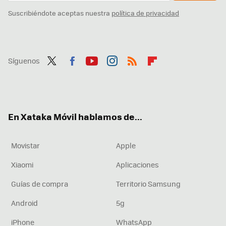
Suscribiéndote aceptas nuestra
política de privacidad
Síguenos
Twit
Fac
You
Inst
RSS
Flip
ter
ebo
tub
agr
boa
ok
e
am
rd
En Xataka Móvil hablamos de...
Movistar
Apple
Xiaomi
Aplicaciones
Guías de compra
Territorio Samsung
Android
5g
iPhone
WhatsApp