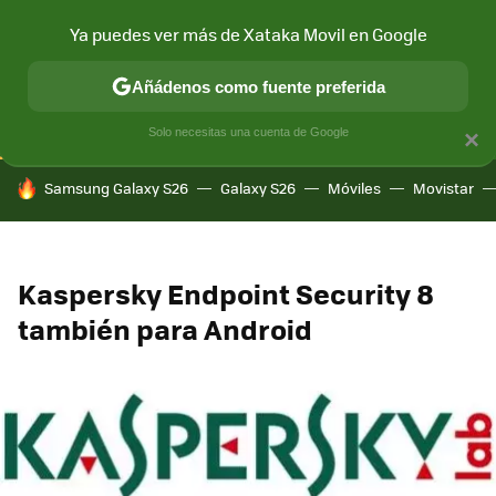
Ya puedes ver más de Xataka Movil en Google
CONECTIVIDAD
MÓVIL Y SOCIEDAD
APLICACIONES
COM
Añádenos como fuente preferida
Solo necesitas una cuenta de Google
×
HOY SE HABLA DE
Samsung Galaxy S26
Galaxy S26
Móviles
Movistar
Kaspersky Endpoint Security 8
también para Android