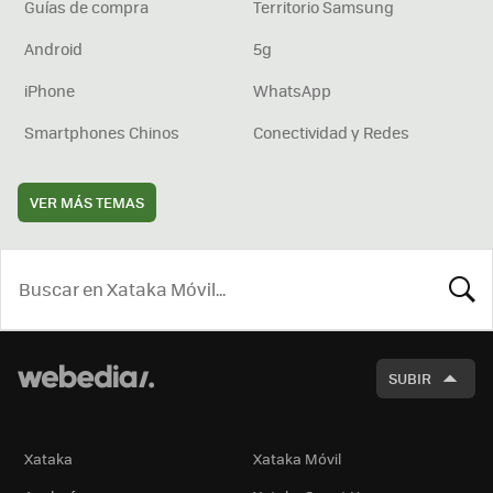
Guías de compra
Territorio Samsung
Android
5g
iPhone
WhatsApp
Smartphones Chinos
Conectividad y Redes
VER MÁS TEMAS
BUSCA
SUBIR
Xataka
Xataka Móvil