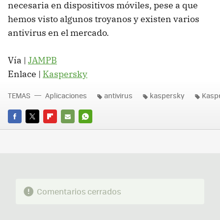
necesaria en dispositivos móviles, pese a que
hemos visto algunos troyanos y existen varios
antivirus en el mercado.
Vía |
JAMPB
Enlace |
Kaspersky
TEMAS
Aplicaciones
antivirus
kaspersky
Kaspe
FACEBOOK
TWITTER
FLIPBOARD
E-
WHATSAPP
MAIL
Comentarios cerrados