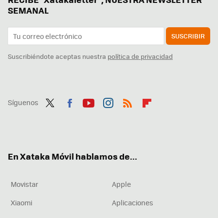
SEMANAL
SUSCRIBIR
Suscribiéndote aceptas nuestra
política de privacidad
Síguenos
Twit
Fac
You
Inst
RSS
Flip
ter
ebo
tub
agr
boa
ok
e
am
rd
En Xataka Móvil hablamos de...
Movistar
Apple
Xiaomi
Aplicaciones