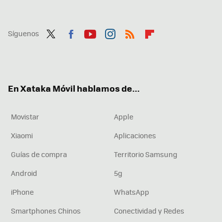
Síguenos
Twit
Fac
You
Inst
RSS
Flip
ter
ebo
tub
agr
boa
ok
e
am
rd
En Xataka Móvil hablamos de...
Movistar
Apple
Xiaomi
Aplicaciones
Guías de compra
Territorio Samsung
Android
5g
iPhone
WhatsApp
Smartphones Chinos
Conectividad y Redes