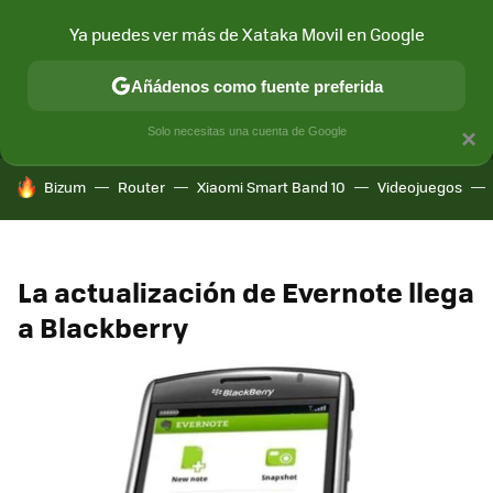
Ya puedes ver más de Xataka Movil en Google
MENÚ
NUEVO
Añádenos como fuente preferida
CONECTIVIDAD
MÓVIL Y SOCIEDAD
APLICACIONES
COM
Solo necesitas una cuenta de Google
×
HOY SE HABLA DE
Bizum
Router
Xiaomi Smart Band 10
Videojuegos
La actualización de Evernote llega
a Blackberry