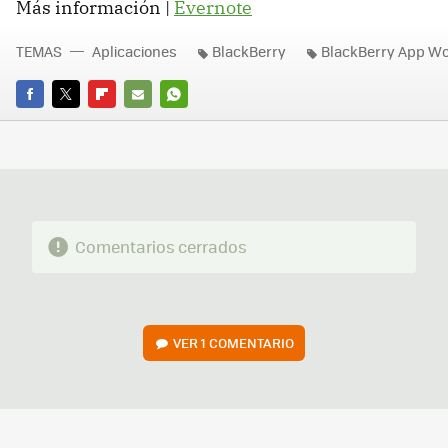
Más información |
Evernote
TEMAS
Aplicaciones
BlackBerry
BlackBerry App Wo
FACEBOOK
TWITTER
FLIPBOARD
E-
WHATSAPP
MAIL
Comentarios cerrados
VER
1 COMENTARIO