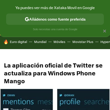
Ya puedes ver más de Xataka Movil en Google
CONECTIVIDAD
MÓVIL Y SOCIEDAD
APLICACIONES
COM
Añádenos como fuente preferida
Solo necesitas una cuenta de Google
×
HOY SE HABLA DE
Euro digital
Mundial
Móviles
Movistar Plus
Hyper
La aplicación oficial de Twitter se
actualiza para Windows Phone
Mango