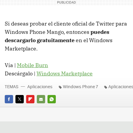
Si deseas probar el cliente oficial de Twitter para
Windows Phone Mango, entonces
puedes
descargarlo gratuitamente
en el Windows
Marketplace.
Vía |
Mobile Burn
Descárgalo |
Windows Marketplace
TEMAS
Aplicaciones
Windows Phone 7
Aplicacione
FACEBOOK
TWITTER
FLIPBOARD
E-
WHATSAPP
MAIL