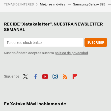
TEMAS DE INTERÉS
Mejores móviles
Samsung Galaxy S25
RECIBE "Xatakaletter", NUESTRA NEWSLETTER
SEMANAL
SUSCRIBIR
Suscribiéndote aceptas nuestra
política de privacidad
Síguenos
Twit
Fac
You
Inst
RSS
Flip
ter
ebo
tub
agr
boa
ok
e
am
rd
En Xataka Móvil hablamos de...