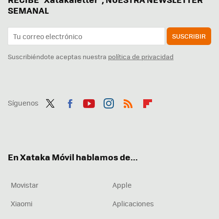
SEMANAL
SUSCRIBIR
Suscribiéndote aceptas nuestra
política de privacidad
Síguenos
Twit
Fac
You
Inst
RSS
Flip
ter
ebo
tub
agr
boa
ok
e
am
rd
En Xataka Móvil hablamos de...
Movistar
Apple
Xiaomi
Aplicaciones