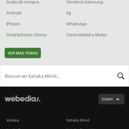
Guías de compra
Territorio Samsung
Android
5g
iPhone
WhatsApp
Smartphones Chinos
Conectividad y Redes
VER MÁS TEMAS
BUSCA
SUBIR
Xataka
Xataka Móvil