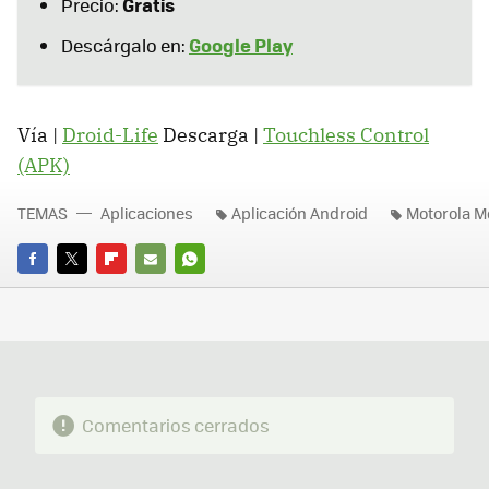
Gratis
Precio:
Google Play
Descárgalo en:
Vía |
Droid-Life
Descarga |
Touchless Control
(APK)
TEMAS
Aplicaciones
Aplicación Android
Motorola M
FACEBOOK
TWITTER
FLIPBOARD
E-
WHATSAPP
MAIL
Comentarios cerrados