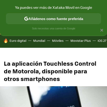
Ya puedes ver más de Xataka Movil en Google
CONECTIVIDAD
MÓVIL Y SOCIEDAD
APLICACIONES
COM
Añádenos como fuente preferida
Solo necesitas una cuenta de Google
×
HOY SE HABLA DE
Euro digital
Mundial
Móviles
Movistar Plus
iOS 27
La aplicación Touchless Control
de Motorola, disponible para
otros smartphones