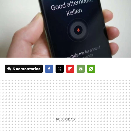
5 comentarios
FACEBOOK
TWITTER
FLIPBOARD
E-
WHATSAPP
MAIL