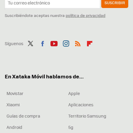
SUSCRIBIR
Suscribiéndote aceptas nuestra
política de privacidad
Síguenos
Twit
Fac
You
Inst
RSS
Flip
ter
ebo
tub
agr
boa
ok
e
am
rd
En Xataka Móvil hablamos de...
Movistar
Apple
Xiaomi
Aplicaciones
Guías de compra
Territorio Samsung
Android
5g