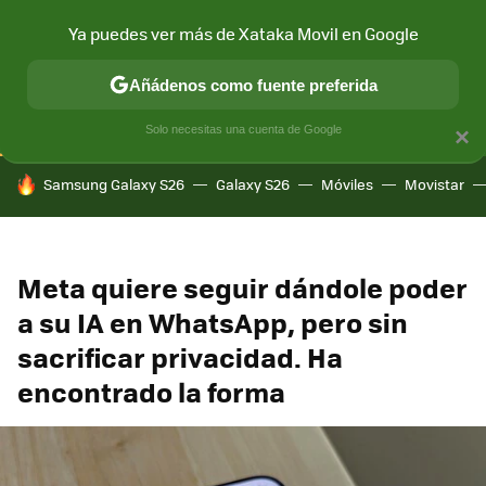
Ya puedes ver más de Xataka Movil en Google
CONECTIVIDAD
MÓVIL Y SOCIEDAD
APLICACIONES
COM
Añádenos como fuente preferida
Solo necesitas una cuenta de Google
×
HOY SE HABLA DE
Samsung Galaxy S26
Galaxy S26
Móviles
Movistar
Meta quiere seguir dándole poder
a su IA en WhatsApp, pero sin
sacrificar privacidad. Ha
encontrado la forma