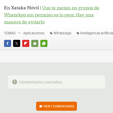
En Xataka Móvil |
Que te metan en grupos de
WhatsApp sin permiso es lo peor. Hay una
manera de evitarlo
TEMAS
Aplicaciones
WhatsApp
Inteligencia artificia
FACEBOOK
TWITTER
FLIPBOARD
E-
WHATSAPP
MAIL
Comentarios cerrados
VER
1 COMENTARIO