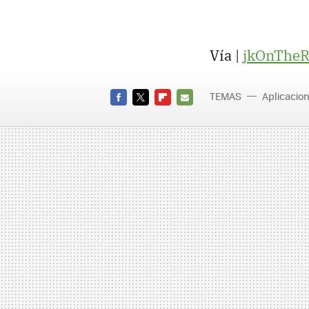
Vía |
jkOnThe
TEMAS
Aplicacio
FACEBOOK
TWITTER
FLIPBOARD
E-
MAIL