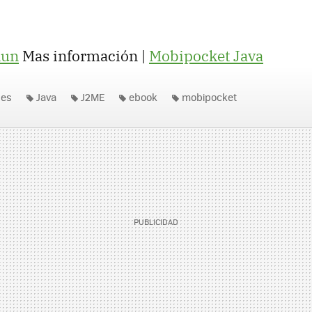
Run
Mas información |
Mobipocket Java
nes
Java
J2ME
ebook
mobipocket