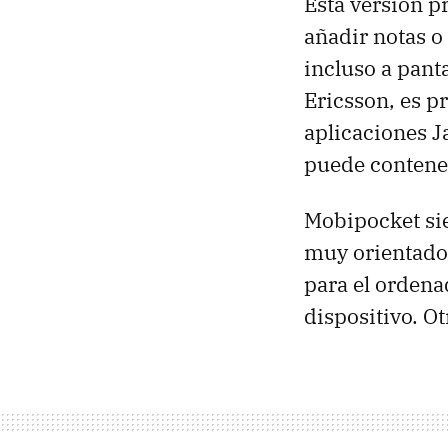
Esta versión p
añadir notas o
incluso a pant
Ericsson, es p
aplicaciones J
puede contener
Mobipocket si
muy orientado
para el ordenad
dispositivo. O