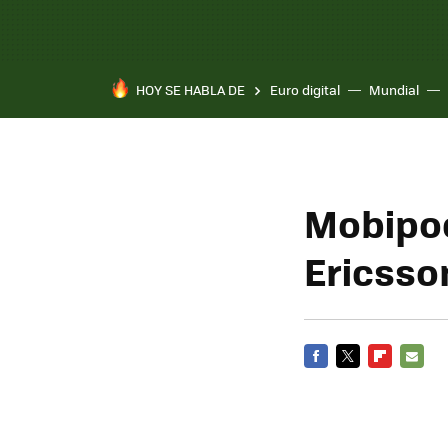
HOY SE HABLA DE
Euro digital
Mundial
Mobipoc
Ericsso
FACEBOOK
TWITTER
FLIPBOARD
E-
MAIL