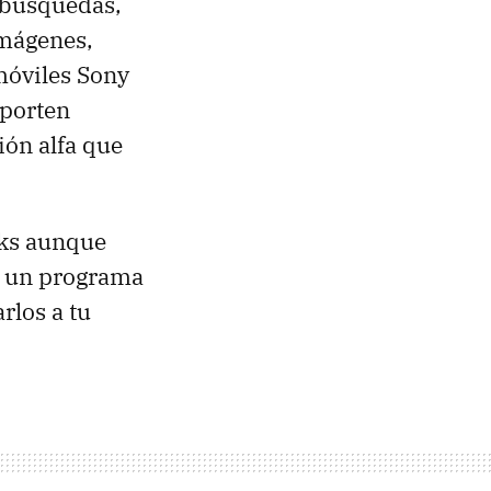
 búsquedas,
imágenes,
móviles Sony
oporten
ión alfa que
oks aunque
n un programa
rlos a tu