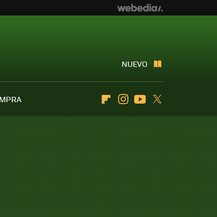
NUEVO
OMPRA
Flipboard
Instagram
Youtube
Twitter