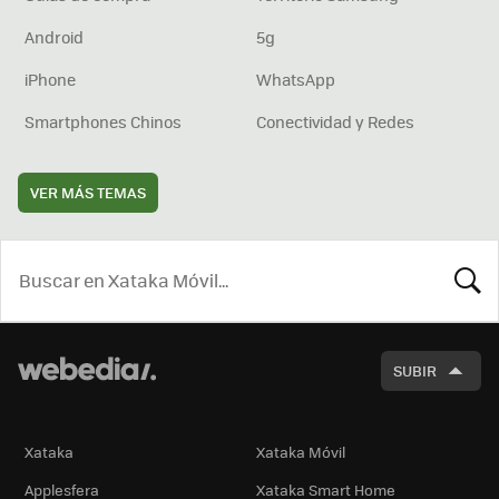
Android
5g
iPhone
WhatsApp
Smartphones Chinos
Conectividad y Redes
VER MÁS TEMAS
BUSCA
SUBIR
Xataka
Xataka Móvil
Applesfera
Xataka Smart Home