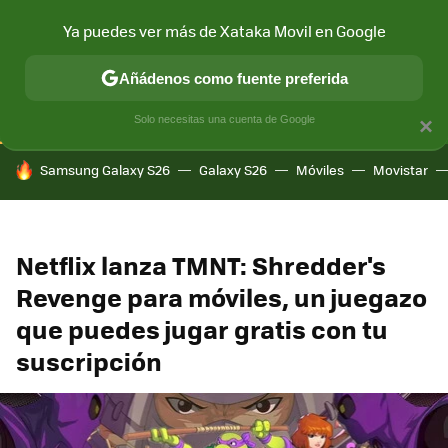
Ya puedes ver más de Xataka Movil en Google
CONECTIVIDAD
MÓVIL Y SOCIEDAD
APLICACIONES
COM
Añádenos como fuente preferida
Solo necesitas una cuenta de Google
×
HOY SE HABLA DE
Samsung Galaxy S26
Galaxy S26
Móviles
Movistar
Netflix lanza TMNT: Shredder's
Revenge para móviles, un juegazo
que puedes jugar gratis con tu
suscripción