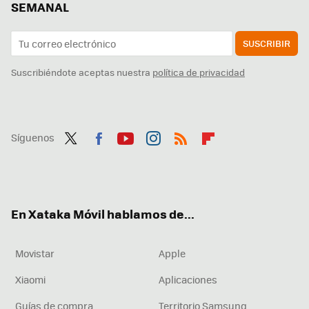
SEMANAL
SUSCRIBIR
Suscribiéndote aceptas nuestra
política de privacidad
Síguenos
Twit
Fac
You
Inst
RSS
Flip
ter
ebo
tub
agr
boa
ok
e
am
rd
En Xataka Móvil hablamos de...
Movistar
Apple
Xiaomi
Aplicaciones
Guías de compra
Territorio Samsung