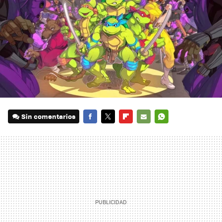
Sin comentarios
FACEBOOK
TWITTER
FLIPBOARD
E-
WHATSAPP
MAIL