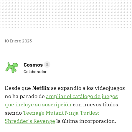
10 Enero 2023
Cosmos
Colaborador
Desde que
Netflix
se expandió a los videojuegos
no ha parado de
ampliar el catálogo de juegos
que incluye su suscripción
con nuevos títulos,
siendo
Teenage Mutant Ninja Turtles:
Shredder's Revenge
la última incorporación.