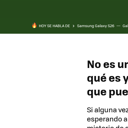
HOY SE HABLA DE
Samsung Galaxy S26
Ga
No es u
qué es 
que pue
Si alguna ve
esperando al
misterio de 