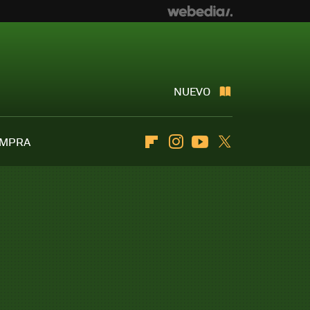
NUEVO
OMPRA
Flipboard
Instagram
Youtube
Twitter