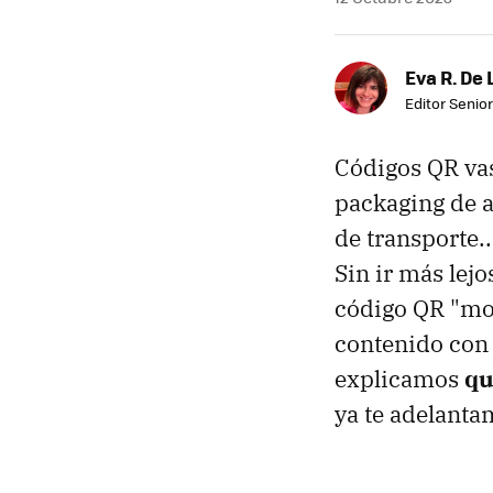
Eva R. De 
Editor Senior
Códigos QR vas
packaging de a
de transporte.
Sin ir más lejo
código QR "mod
contenido con 
explicamos
qu
ya te adelanta