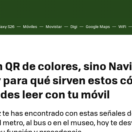
laxy S26
Móviles
Movistar
Digi
Google Maps
WiFi
n QR de colores, sino Nav
y para qué sirven estos c
des leer con tu móvil
z te has encontrado con estas señales d
 metro, al bus o en el museo, hoy te de
su función y procedencia