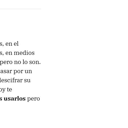
, en el
os, en medios
pero no lo son.
pasar por un
descifrar su
oy te
s usarlos
pero