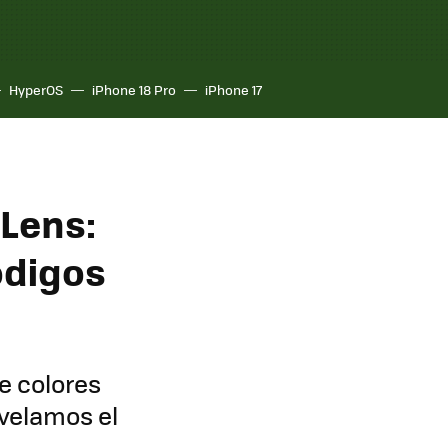
HyperOS
iPhone 18 Pro
iPhone 17
iLens:
ódigos
e colores
svelamos el