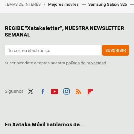
TEMAS DE INTERÉS
Mejores móviles
Samsung Galaxy S25
RECIBE "Xatakaletter", NUESTRA NEWSLETTER
SEMANAL
SUSCRIBIR
Suscribiéndote aceptas nuestra
política de privacidad
Síguenos
Twit
Fac
You
Inst
RSS
Flip
ter
ebo
tub
agr
boa
ok
e
am
rd
En Xataka Móvil hablamos de...