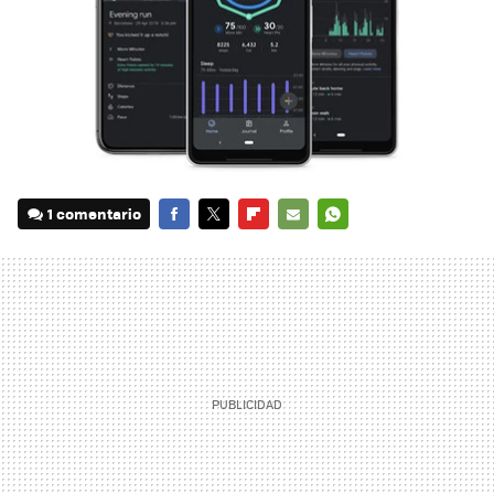
1 comentario
FACEBOOK
TWITTER
FLIPBOARD
E-
WHATSAPP
MAIL