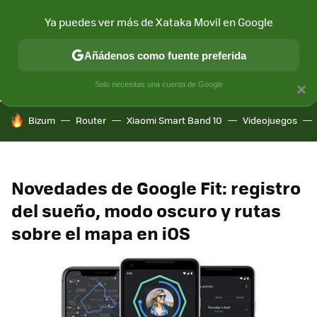
Ya puedes ver más de Xataka Movil en Google
CONECTIVIDAD
MÓVIL Y SOCIEDAD
APLICACIONES
COM
Añádenos como fuente preferida
Solo necesitas una cuenta de Google
×
HOY SE HABLA DE
Bizum
Router
Xiaomi Smart Band 10
Videojuegos
Novedades de Google Fit: registro
del sueño, modo oscuro y rutas
sobre el mapa en iOS