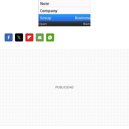
FACEBOOK
TWITTER
FLIPBOARD
E-
WHATSAPP
MAIL