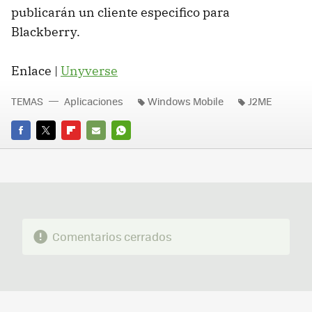
publicarán un cliente especifico para
Blackberry.
Enlace |
Unyverse
TEMAS
Aplicaciones
Windows Mobile
J2ME
FACEBOOK
TWITTER
FLIPBOARD
E-
WHATSAPP
MAIL
Comentarios cerrados