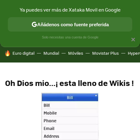
Ya puedes ver más de Xataka Movil en Google
MENÚ
NUEVO
Añádenos como fuente preferida
CONECTIVIDAD
MÓVIL Y SOCIEDAD
APLICACIONES
COM
Solo necesitas una cuenta de Google
×
HOY SE HABLA DE
Euro digital
Mundial
Móviles
Movistar Plus
Hyper
Oh Dios mio...¡ esta lleno de Wikis !