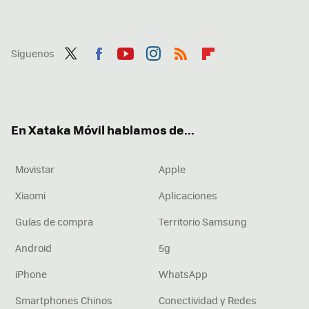
Síguenos
Twit
Fac
You
Inst
RSS
Flip
ter
ebo
tub
agr
boa
ok
e
am
rd
En Xataka Móvil hablamos de...
Movistar
Apple
Xiaomi
Aplicaciones
Guías de compra
Territorio Samsung
Android
5g
iPhone
WhatsApp
Smartphones Chinos
Conectividad y Redes