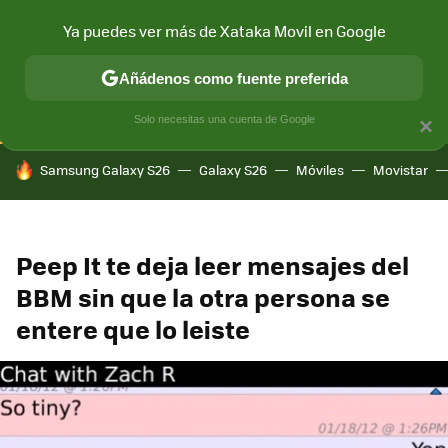
Ya puedes ver más de Xataka Movil en Google
CONECTIVIDAD
MÓVIL Y SOCIEDAD
APLICACIONES
COM
Añádenos como fuente preferida
Solo necesitas una cuenta de Google
×
HOY SE HABLA DE
Samsung Galaxy S26
Galaxy S26
Móviles
Movistar
Peep It te deja leer mensajes del
BBM sin que la otra persona se
entere que lo leiste