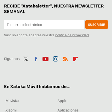
RECIBE "Xatakaletter", NUESTRA NEWSLETTER
SEMANAL
SUSCRIBIR
Suscribiéndote aceptas nuestra
política de privacidad
Síguenos
Twit
Fac
You
Inst
RSS
Flip
ter
ebo
tub
agr
boa
ok
e
am
rd
En Xataka Móvil hablamos de...
Movistar
Apple
Xiaomi
Aplicaciones