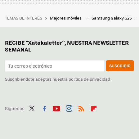
TEMAS DE INTERÉS
Mejores móviles
Samsung Galaxy S25
RECIBE "Xatakaletter", NUESTRA NEWSLETTER
SEMANAL
SUSCRIBIR
Suscribiéndote aceptas nuestra
política de privacidad
Síguenos
Twit
Fac
You
Inst
RSS
Flip
ter
ebo
tub
agr
boa
ok
e
am
rd