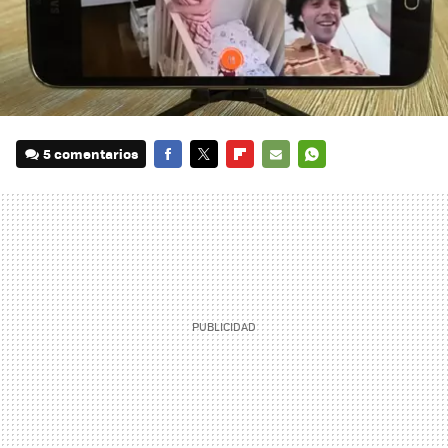
5 comentarios
FACEBOOK
TWITTER
FLIPBOARD
E-
WHATSAPP
MAIL