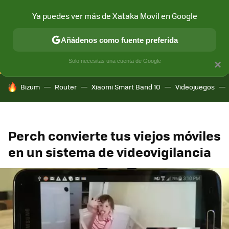
Ya puedes ver más de Xataka Movil en Google
CONECTIVIDAD
MÓVIL Y SOCIEDAD
APLICACIONES
COM
Añádenos como fuente preferida
Solo necesitas una cuenta de Google
×
HOY SE HABLA DE
Bizum
Router
Xiaomi Smart Band 10
Videojuegos
Perch convierte tus viejos móviles
en un sistema de videovigilancia