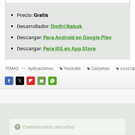
Gratis
Precio:
Dmitri Nabok
Desarrollador:
Para Android en Google Play
Descargar:
Para iOS en App Store
Descargar:
TEMAS
Aplicaciones
Youtube
Carpetas
suscri
FACEBOOK
TWITTER
FLIPBOARD
E-
WHATSAPP
MAIL
Comentarios cerrados