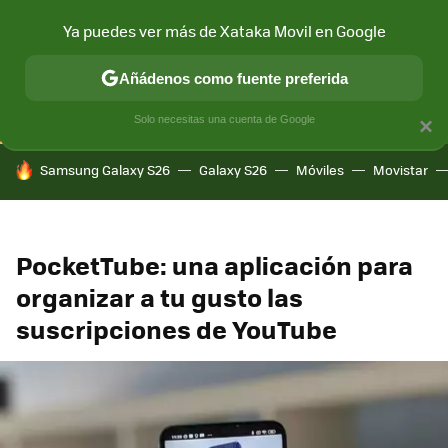
Ya puedes ver más de Xataka Movil en Google
CONECTIVIDAD
MÓVIL Y SOCIEDAD
APLICACIONES
COM
Añádenos como fuente preferida
Solo necesitas una cuenta de Google
×
HOY SE HABLA DE
Samsung Galaxy S26
Galaxy S26
Móviles
Movistar
PocketTube: una aplicación para
organizar a tu gusto las
suscripciones de YouTube