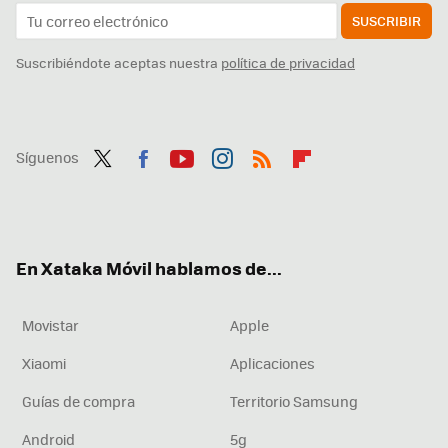
SUSCRIBIR
Suscribiéndote aceptas nuestra
política de privacidad
Síguenos
Twit
Fac
You
Inst
RSS
Flip
ter
ebo
tub
agr
boa
ok
e
am
rd
En Xataka Móvil hablamos de...
Movistar
Apple
Xiaomi
Aplicaciones
Guías de compra
Territorio Samsung
Android
5g