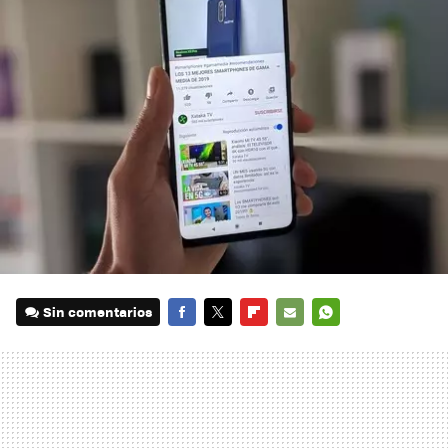
Sin comentarios
FACEBOOK
TWITTER
FLIPBOARD
E-
WHATSAPP
MAIL