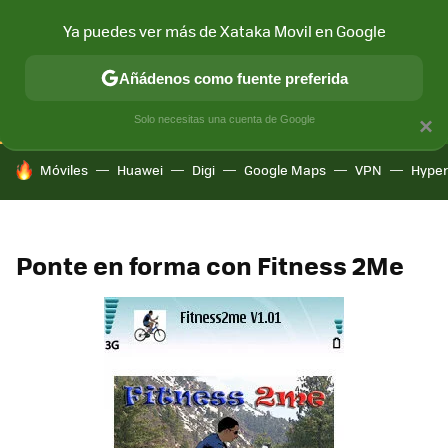
Ya puedes ver más de Xataka Movil en Google
CONECTIVIDAD
MÓVIL Y SOCIEDAD
APLICACIONES
COM
Añádenos como fuente preferida
Solo necesitas una cuenta de Google
×
HOY SE HABLA DE
Móviles
Huawei
Digi
Google Maps
VPN
Hype
Ponte en forma con Fitness 2Me