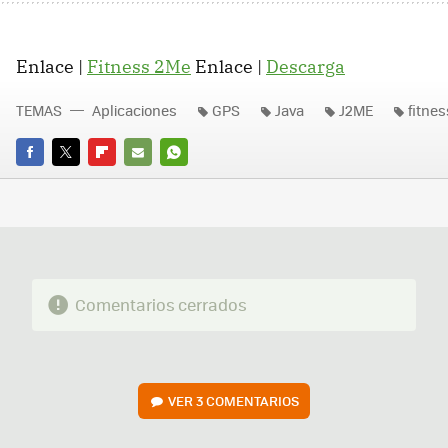
Enlace |
Fitness 2Me
Enlace |
Descarga
TEMAS
Aplicaciones
GPS
Java
J2ME
fitne
FACEBOOK
TWITTER
FLIPBOARD
E-
WHATSAPP
MAIL
Comentarios cerrados
VER
3 COMENTARIOS