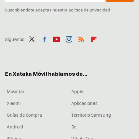
Suscribiéndote aceptas nuestra
política de privacidad
Síguenos
Twit
Fac
You
Inst
RSS
Flip
ter
ebo
tub
agr
boa
ok
e
am
rd
En Xataka Móvil hablamos de...
Movistar
Apple
Xiaomi
Aplicaciones
Guías de compra
Territorio Samsung
Android
5g
iPhone
WhatsApp