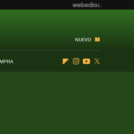
NUEVO
OMPRA
Flipboard
Instagram
Youtube
Twitter