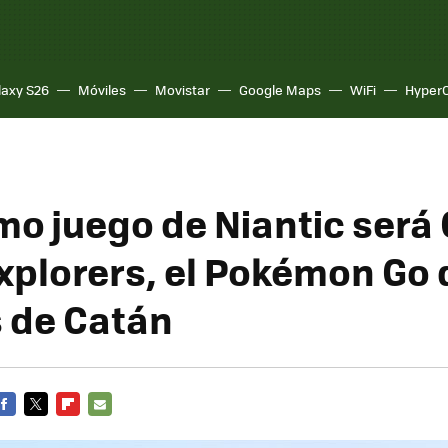
laxy S26
Móviles
Movistar
Google Maps
WiFi
Hyper
imo juego de Niantic será
xplorers, el Pokémon Go 
 de Catán
FACEBOOK
TWITTER
FLIPBOARD
E-