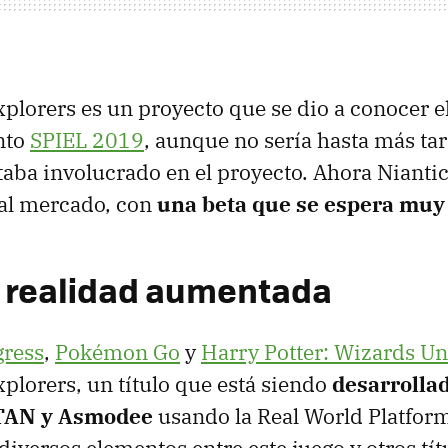
plorers es un proyecto que se dio a conocer e
nto
SPIEL 2019
, aunque no sería hasta más ta
taba involucrado en el proyecto. Ahora Nianti
 al mercado, con
una beta que se espera muy
 realidad aumentada
gress
,
Pokémon Go
y
Harry Potter: Wizards Un
plorers, un título que está siendo
desarrollad
TAN y Asmodee
usando la Real World Platform
diversos elementos entre este juego y otros tít