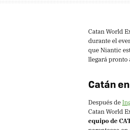
Catan World Ex
durante el eve
que Niantic es
llegará pronto
Catán en
Después de
In
Catan World Ex
equipo de CA
parentesco en 