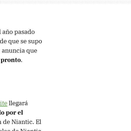
l año pasado
rde que se supo
c anuncia que
 pronto
.
ite
llegará
o por el
 de Niantic. El
ulos de Niantic