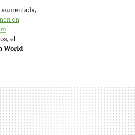
ad aumentada,
enen en
on
os, el
n World