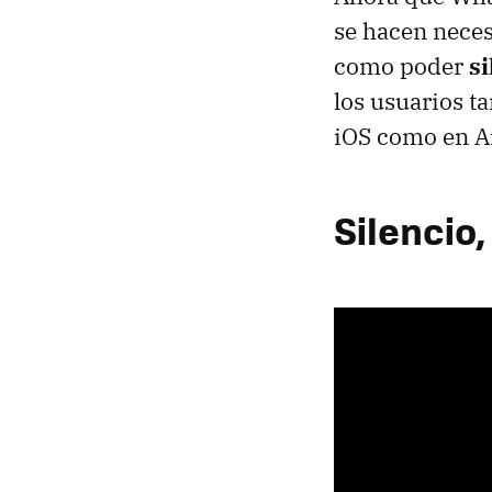
se hacen neces
como poder
si
los usuarios t
iOS como en A
Silencio,