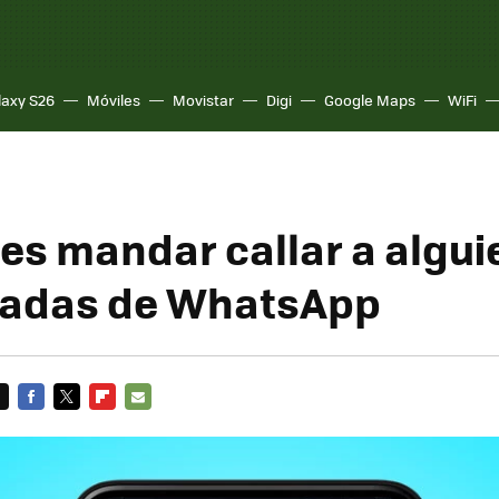
laxy S26
Móviles
Movistar
Digi
Google Maps
WiFi
es mandar callar a algui
madas de WhatsApp
FACEBOOK
TWITTER
FLIPBOARD
E-
MAIL