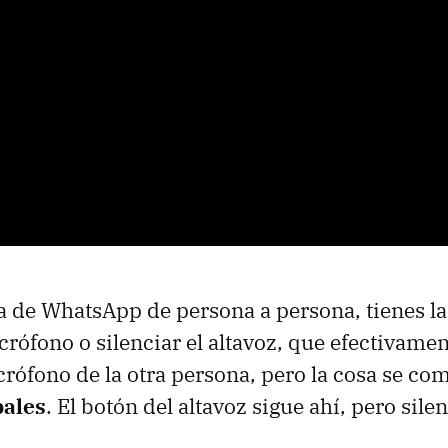
 de WhatsApp de persona a persona, tienes la
crófono o silenciar el altavoz, que efectivamen
icrófono de la otra persona, pero la cosa se co
pales
. El botón del altavoz sigue ahí, pero silen