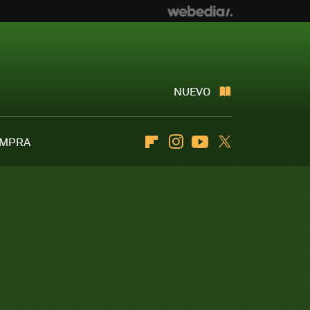
NUEVO
OMPRA
Flipboard
Instagram
Youtube
Twitter