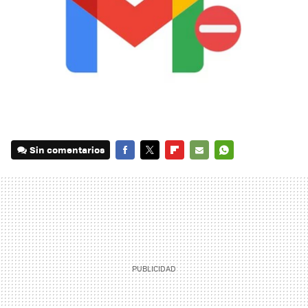
Sin comentarios
FACEBOOK
TWITTER
FLIPBOARD
E-
WHATSAPP
MAIL