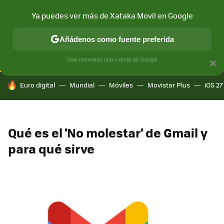
Ya puedes ver más de Xataka Movil en Google
CONECTIVIDAD
MÓVIL Y SOCIEDAD
APLICACIONES
COM
Añádenos como fuente preferida
Solo necesitas una cuenta de Google
×
HOY SE HABLA DE
Euro digital
Mundial
Móviles
Movistar Plus
iOS 27
Qué es el 'No molestar' de Gmail y
para qué sirve