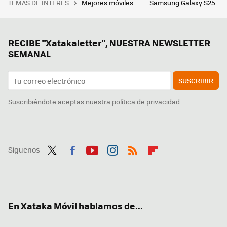
TEMAS DE INTERÉS
Mejores móviles
Samsung Galaxy S25
RECIBE "Xatakaletter", NUESTRA NEWSLETTER
SEMANAL
SUSCRIBIR
Suscribiéndote aceptas nuestra
política de privacidad
Síguenos
Twit
Fac
You
Inst
RSS
Flip
ter
ebo
tub
agr
boa
ok
e
am
rd
En Xataka Móvil hablamos de...