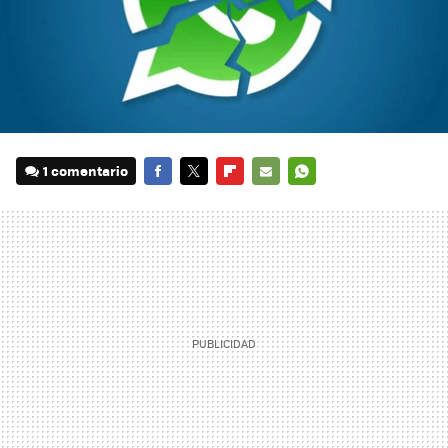
1 comentario
FACEBOOK
TWITTER
FLIPBOARD
E-
WHATSAPP
MAIL