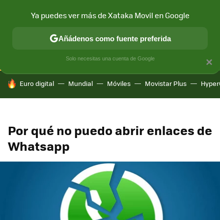
Ya puedes ver más de Xataka Movil en Google
CONECTIVIDAD
MÓVIL Y SOCIEDAD
APLICACIONES
COM
Añádenos como fuente preferida
Solo necesitas una cuenta de Google
×
HOY SE HABLA DE
Euro digital
Mundial
Móviles
Movistar Plus
Hyper
Por qué no puedo abrir enlaces de
Whatsapp