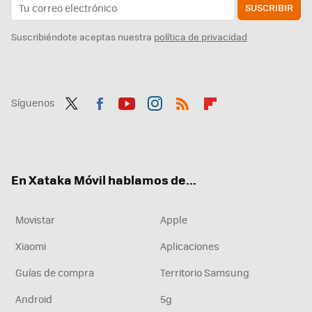
SUSCRIBIR
Suscribiéndote aceptas nuestra
política de privacidad
Síguenos
Twit
Fac
You
Inst
RSS
Flip
ter
ebo
tub
agr
boa
ok
e
am
rd
En Xataka Móvil hablamos de...
Movistar
Apple
Xiaomi
Aplicaciones
Guías de compra
Territorio Samsung
Android
5g