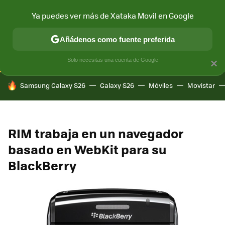
Ya puedes ver más de Xataka Movil en Google
CONECTIVIDAD
MÓVIL Y SOCIEDAD
APLICACIONES
COM
Añádenos como fuente preferida
Solo necesitas una cuenta de Google
×
HOY SE HABLA DE
Samsung Galaxy S26
Galaxy S26
Móviles
Movistar
RIM trabaja en un navegador
basado en WebKit para su
BlackBerry