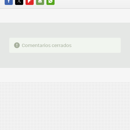
FACEBOOK
TWITTER
FLIPBOARD
E-
WHATSAPP
MAIL
Comentarios cerrados