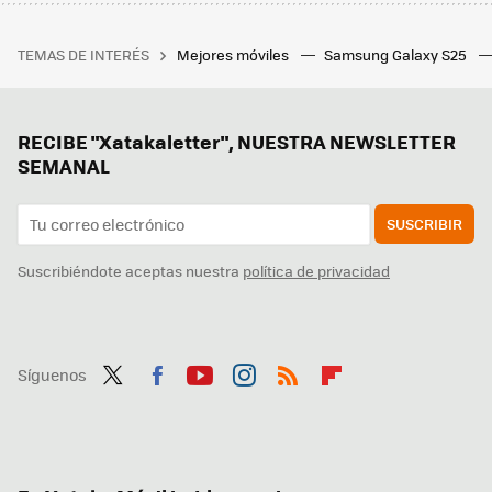
TEMAS DE INTERÉS
Mejores móviles
Samsung Galaxy S25
RECIBE "Xatakaletter", NUESTRA NEWSLETTER
SEMANAL
SUSCRIBIR
Suscribiéndote aceptas nuestra
política de privacidad
Síguenos
Twit
Fac
You
Inst
RSS
Flip
ter
ebo
tub
agr
boa
ok
e
am
rd