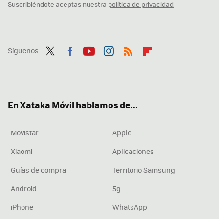
Suscribiéndote aceptas nuestra
política de privacidad
Síguenos
Twit
Fac
You
Inst
RSS
Flip
ter
ebo
tub
agr
boa
ok
e
am
rd
En Xataka Móvil hablamos de...
Movistar
Apple
Xiaomi
Aplicaciones
Guías de compra
Territorio Samsung
Android
5g
iPhone
WhatsApp