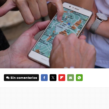
Sin comentarios
FACEBOOK
TWITTER
FLIPBOARD
E-
WHATSAPP
MAIL