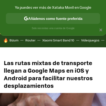
Ya puedes ver más de Xataka Movil en Google
CONECTIVIDAD
MÓVIL Y SOCIEDAD
APLICACIONES
COM
Añádenos como fuente preferida
Solo necesitas una cuenta de Google
×
HOY SE HABLA DE
Bizum
Router
Xiaomi Smart Band 10
Videojuegos
Las rutas mixtas de transporte
llegan a Google Maps en iOS y
Android para facilitar nuestros
desplazamientos