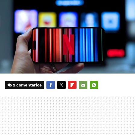
2 comentarios
FACEBOOK
TWITTER
FLIPBOARD
E-
WHATSAPP
MAIL