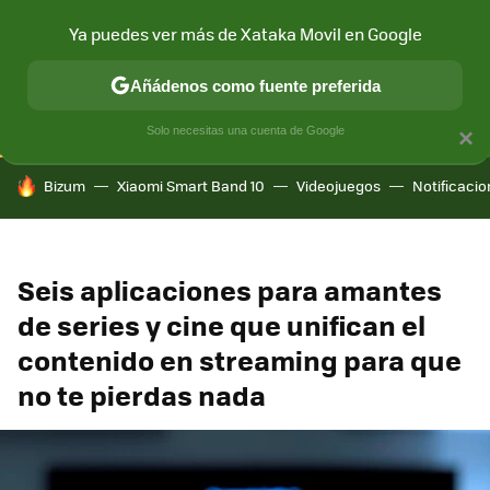
Ya puedes ver más de Xataka Movil en Google
CONECTIVIDAD
MÓVIL Y SOCIEDAD
APLICACIONES
COM
Añádenos como fuente preferida
Solo necesitas una cuenta de Google
×
HOY SE HABLA DE
Bizum
Xiaomi Smart Band 10
Videojuegos
Notificaci
Seis aplicaciones para amantes
de series y cine que unifican el
contenido en streaming para que
no te pierdas nada