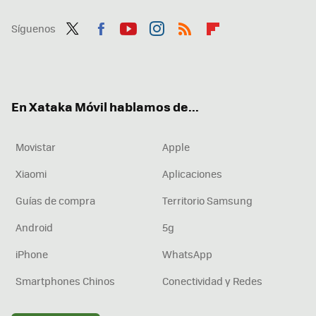
Síguenos
Twit
Fac
You
Inst
RSS
Flip
ter
ebo
tub
agr
boa
ok
e
am
rd
En Xataka Móvil hablamos de...
Movistar
Apple
Xiaomi
Aplicaciones
Guías de compra
Territorio Samsung
Android
5g
iPhone
WhatsApp
Smartphones Chinos
Conectividad y Redes