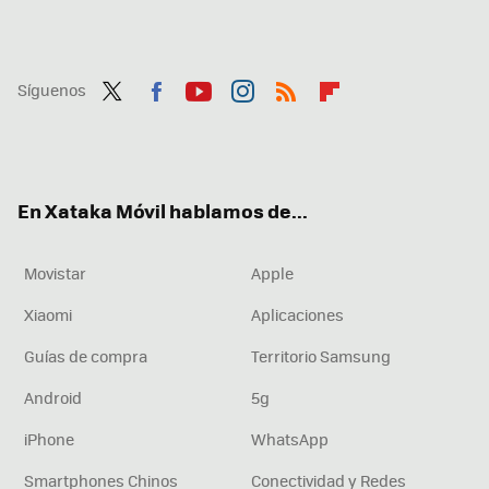
Síguenos
Twit
Fac
You
Inst
RSS
Flip
ter
ebo
tub
agr
boa
ok
e
am
rd
En Xataka Móvil hablamos de...
Movistar
Apple
Xiaomi
Aplicaciones
Guías de compra
Territorio Samsung
Android
5g
iPhone
WhatsApp
Smartphones Chinos
Conectividad y Redes