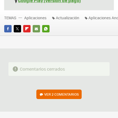
y
Google Play (versión de pago)
TEMAS
Aplicaciones
Actualización
Aplicaciones An
FACEBOOK
TWITTER
FLIPBOARD
E-
WHATSAPP
MAIL
Comentarios cerrados
VER
2 COMENTARIOS