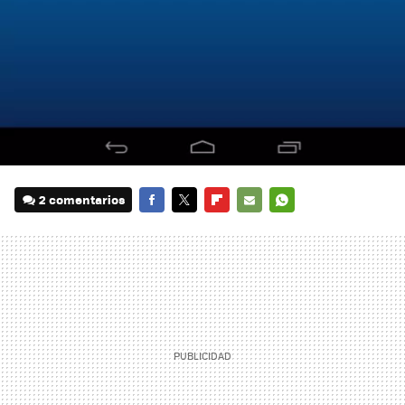
2 comentarios
FACEBOOK
TWITTER
FLIPBOARD
E-
WHATSAPP
MAIL