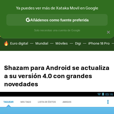
Ya puedes ver más de Xataka Movil en Google
CONECTIVIDAD
MÓVIL Y SOCIEDAD
APLICACIONES
COM
Añádenos como fuente preferida
Solo necesitas una cuenta de Google
×
HOY SE HABLA DE
Euro digital
Mundial
Móviles
Digi
iPhone 18 Pro
Shazam para Android se actualiza
a su versión 4.0 con grandes
novedades