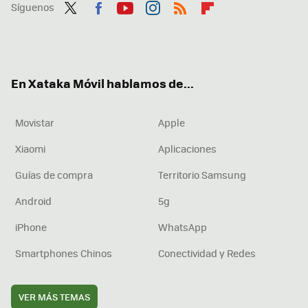
Síguenos
Twit
Fac
You
Inst
RSS
Flip
ter
ebo
tub
agr
boa
ok
e
am
rd
En Xataka Móvil hablamos de...
Movistar
Apple
Xiaomi
Aplicaciones
Guías de compra
Territorio Samsung
Android
5g
iPhone
WhatsApp
Smartphones Chinos
Conectividad y Redes
VER MÁS TEMAS