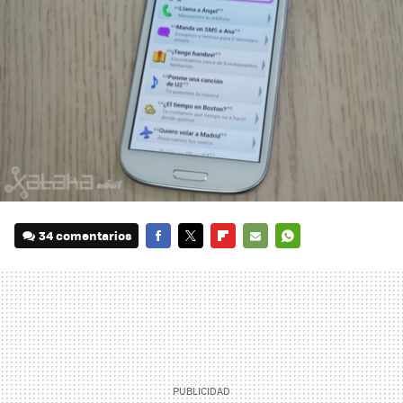
34 comentarios
FACEBOOK
TWITTER
FLIPBOARD
E-
WHATSAPP
MAIL