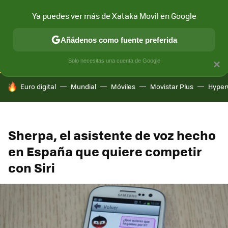
Ya puedes ver más de Xataka Movil en Google
CONECTIVIDAD
MÓVIL Y SOCIEDAD
APLICACIONES
COM
Añádenos como fuente preferida
Solo necesitas una cuenta de Google
×
HOY SE HABLA DE
Euro digital
Mundial
Móviles
Movistar Plus
Hyper
Sherpa, el asistente de voz hecho
en España que quiere competir
con Siri