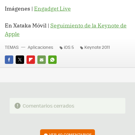
Imágenes |
Engadget Live
En Xataka Móvil |
Seguimiento de la Keynote de
Apple
TEMAS
Aplicaciones
iOS 5
Keynote 2011
FACEBOOK
TWITTER
FLIPBOARD
E-
WHATSAPP
MAIL
Comentarios cerrados
VER
40 COMENTARIOS