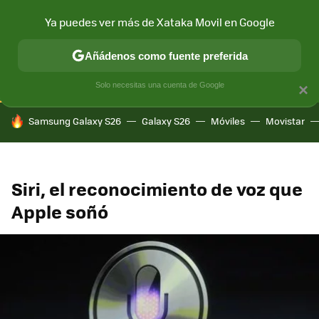
Ya puedes ver más de Xataka Movil en Google
CONECTIVIDAD
MÓVIL Y SOCIEDAD
APLICACIONES
COM
Añádenos como fuente preferida
Solo necesitas una cuenta de Google
×
HOY SE HABLA DE
Samsung Galaxy S26
Galaxy S26
Móviles
Movistar
Siri, el reconocimiento de voz que
Apple soñó