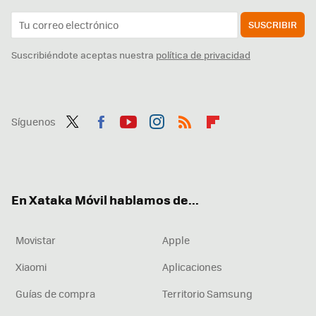
SUSCRIBIR
Suscribiéndote aceptas nuestra
política de privacidad
Síguenos
Twit
Fac
You
Inst
RSS
Flip
ter
ebo
tub
agr
boa
ok
e
am
rd
En Xataka Móvil hablamos de...
Movistar
Apple
Xiaomi
Aplicaciones
Guías de compra
Territorio Samsung