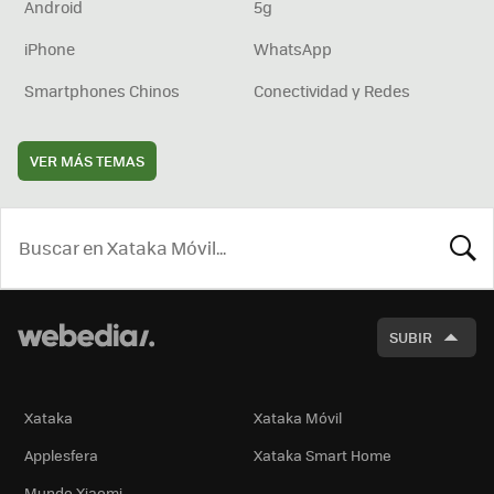
Android
5g
iPhone
WhatsApp
Smartphones Chinos
Conectividad y Redes
VER MÁS TEMAS
BUSCA
SUBIR
Xataka
Xataka Móvil
Applesfera
Xataka Smart Home
Mundo Xiaomi