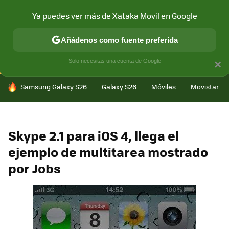
Ya puedes ver más de Xataka Movil en Google
CONECTIVIDAD
MÓVIL Y SOCIEDAD
APLICACIONES
COM
Añádenos como fuente preferida
Solo necesitas una cuenta de Google
×
HOY SE HABLA DE
Samsung Galaxy S26
Galaxy S26
Móviles
Movistar
Skype 2.1 para iOS 4, llega el
ejemplo de multitarea mostrado
por Jobs