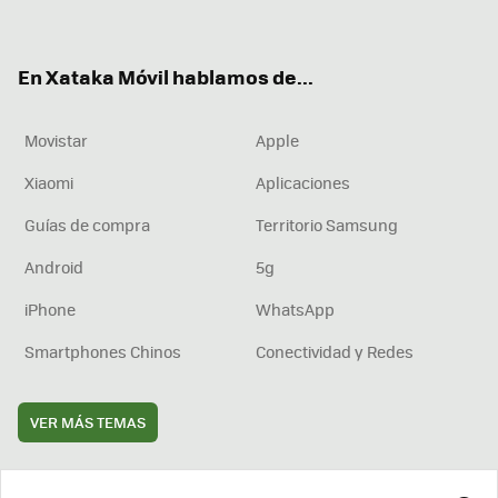
ter
ebo
tub
agr
boa
ok
e
am
rd
En Xataka Móvil hablamos de...
Movistar
Apple
Xiaomi
Aplicaciones
Guías de compra
Territorio Samsung
Android
5g
iPhone
WhatsApp
Smartphones Chinos
Conectividad y Redes
VER MÁS TEMAS