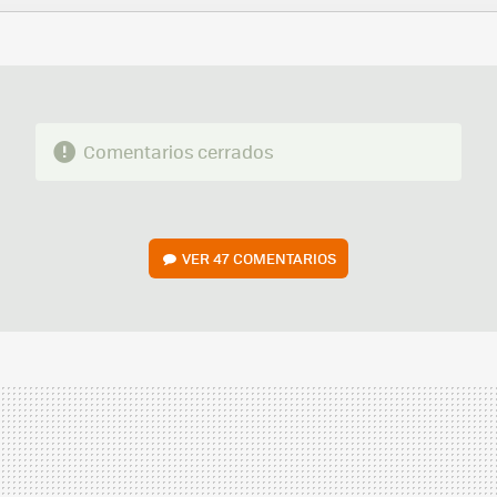
FACEBOOK
TWITTER
FLIPBOARD
E-
WHATSAPP
MAIL
Comentarios cerrados
VER
47 COMENTARIOS