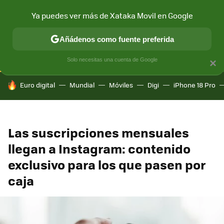
Ya puedes ver más de Xataka Movil en Google
CONECTIVIDAD
MÓVIL Y SOCIEDAD
APLICACIONES
COM
Añádenos como fuente preferida
Solo necesitas una cuenta de Google
×
HOY SE HABLA DE
Euro digital
Mundial
Móviles
Digi
iPhone 18 Pro
Las suscripciones mensuales
llegan a Instagram: contenido
exclusivo para los que pasen por
caja