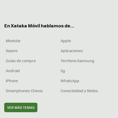
Twit
Fac
You
Inst
RSS
Flip
ter
ebo
tub
agr
boa
ok
e
am
rd
En Xataka Móvil hablamos de...
Movistar
Apple
Xiaomi
Aplicaciones
Guías de compra
Territorio Samsung
Android
5g
iPhone
WhatsApp
Smartphones Chinos
Conectividad y Redes
VER MÁS TEMAS