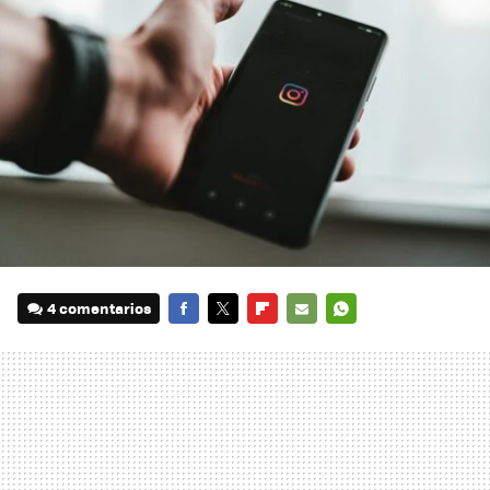
4 comentarios
FACEBOOK
TWITTER
FLIPBOARD
E-
WHATSAPP
MAIL