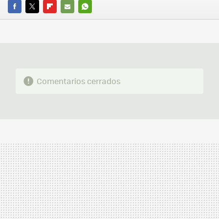
FACEBOOK
TWITTER
FLIPBOARD
E-
WHATSAPP
MAIL
Comentarios cerrados