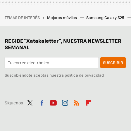
TEMAS DE INTERÉS
Mejores móviles
Samsung Galaxy S25
RECIBE "Xatakaletter", NUESTRA NEWSLETTER
SEMANAL
SUSCRIBIR
Suscribiéndote aceptas nuestra
política de privacidad
Síguenos
Twit
Fac
You
Inst
RSS
Flip
ter
ebo
tub
agr
boa
ok
e
am
rd