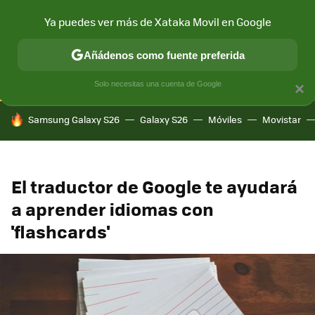
Ya puedes ver más de Xataka Movil en Google
CONECTIVIDAD
MÓVIL Y SOCIEDAD
APLICACIONES
COM
Añádenos como fuente preferida
Solo necesitas una cuenta de Google
×
HOY SE HABLA DE
Samsung Galaxy S26
Galaxy S26
Móviles
Movistar
El traductor de Google te ayudará
a aprender idiomas con
'flashcards'