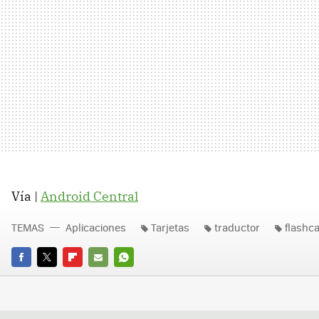
Vía |
Android Central
TEMAS
Aplicaciones
Tarjetas
traductor
flashc
FACEBOOK
TWITTER
FLIPBOARD
E-
WHATSAPP
MAIL