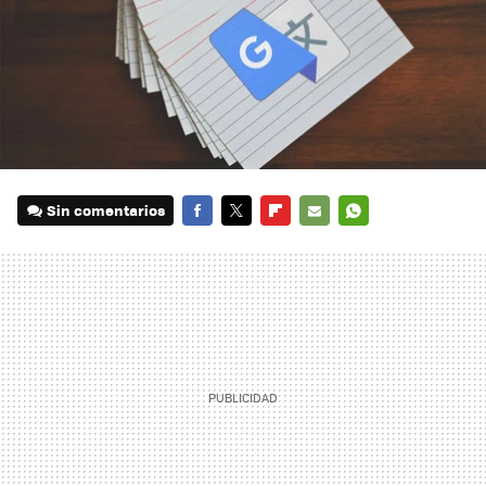
Sin comentarios
FACEBOOK
TWITTER
FLIPBOARD
E-
WHATSAPP
MAIL