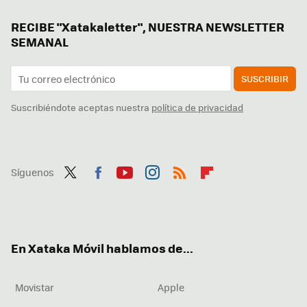
RECIBE "Xatakaletter", NUESTRA NEWSLETTER
SEMANAL
SUSCRIBIR
Suscribiéndote aceptas nuestra
política de privacidad
Síguenos
Twit
Fac
You
Inst
RSS
Flip
ter
ebo
tub
agr
boa
ok
e
am
rd
En Xataka Móvil hablamos de...
Movistar
Apple